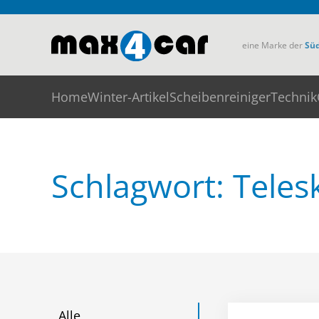
Skip to main content
eine Marke der
Sü
Home
Winter-Artikel
Scheibenreiniger
Technik
Schlagwort: Teles
Alle