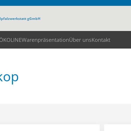
dpfalzwerkstatt gGmbH
ÖKOLINE
Warenpräsentation
Über uns
Kontakt
kop