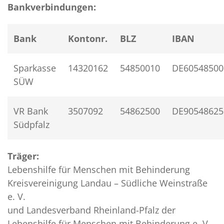
Bankverbindungen:
Bank
Kontonr.
BLZ
IBAN
Sparkasse
14320162
54850010
DE60548500
SÜW
VR Bank
3507092
54862500
DE90548625
Südpfalz
Träger:
Lebenshilfe für Menschen mit Behinderung
Kreisvereinigung Landau – Südliche Weinstraße
e. V.
und Landesverband Rheinland-Pfalz der
Lebenshilfe für Menschen mit Behinderung e. V.