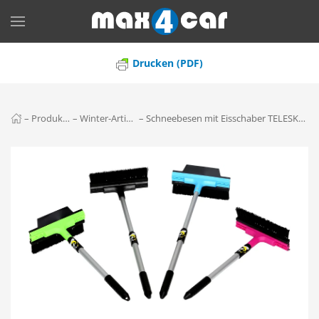
Skip to main content
Drucken (PDF)
–
Produkte
–
Winter-Artikel
–
Schneebesen mit Eisschaber TELESKOP