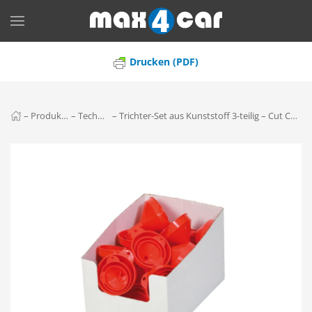
Skip to main content
Drucken (PDF)
–
Produkte
–
Technik
–
Trichter-Set aus Kunststoff 3-teilig –
Cut Case