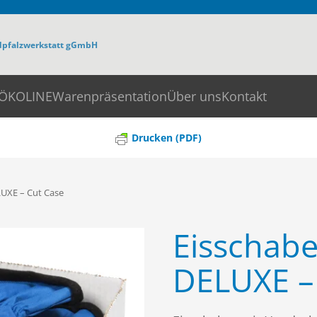
dpfalzwerkstatt gGmbH
ÖKOLINE
Warenpräsentation
Über uns
Kontakt
Drucken (PDF)
UXE – Cut Case
Eisschab
DELUXE –