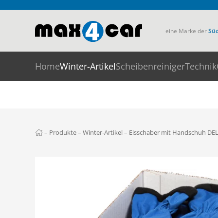
Skip to main content
eine Marke der
Sü
Home
Winter-Artikel
Scheibenreiniger
Technik
–
Produkte
–
Winter-Artikel
–
Eisschaber mit Handschuh DEL