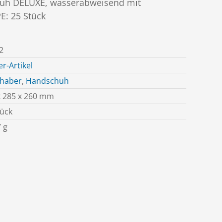
huh DELUXE, wasserabweisend mit
E: 25 Stück
2
r-Artikel
chaber
,
Handschuh
x 285 x 260 mm
tück
 g