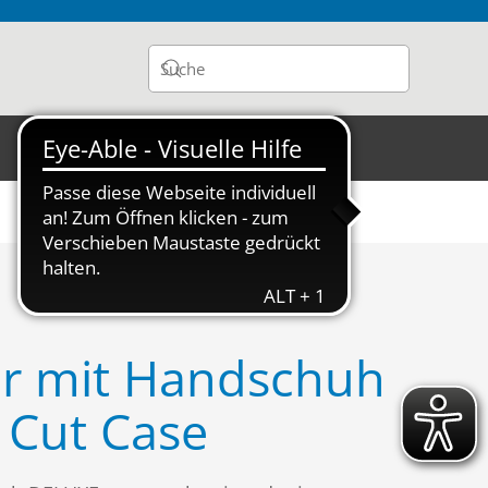
er mit Handschuh
 Cut Case